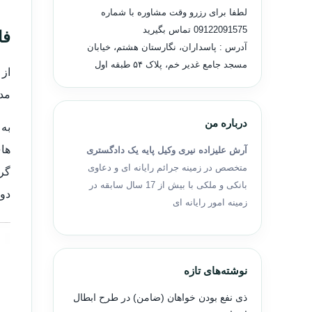
لطفا برای رزرو وقت مشاوره با شماره
09122091575
تماس بگیرید
فا
آدرس : پاسداران، نگارستان هشتم، خیابان
مسجد جامع غدیر خم، پلاک ۵۴ طبقه اول
از 
مد
درباره من
به 
های
آرش علیزاده نیری وکیل پایه یک دادگستری
متخصص در زمینه جرائم رایانه ای و دعاوی
گرد
بانکی و ملکی با بیش از 17 سال سابقه در
دو 
زمینه امور رایانه ای
نوشته‌های تازه
ذی نفع بودن خواهان (ضامن) در طرح ابطال