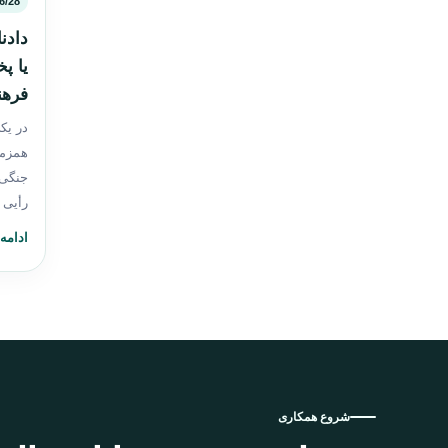
6/28
یا پ
فرهن
در یک
همزما
جنگی
رأیی
ادامه
شروع همکاری