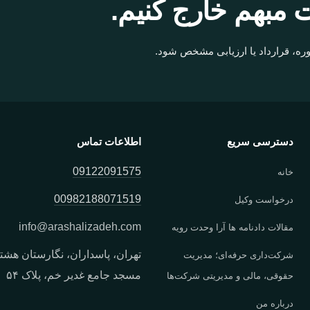
 مبهم خارج کنیم.
ره، قرارداد یا ارزیابی مشخص شود.
دسترسی سریع
اطلاعات تماس
09122091575
خانه
00982188071519
درخواست وکیل
info
@
arashalizadeh.com
مقالات دادنامه ها آرا وحدت رویه
تهران، پاسداران، نگارستان هشتم
شرکت‌داری حرفه‌ای؛ مدیریت
مسجد جامع غدیر خم، پلاک ۵۴
حقوقی، مالی و مدیریتی شرکت‌ها
درباره من