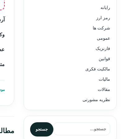
رایانه
رمز ارز
آرش
شرکت ها
وکی
عمومی
فارنزیک
عض
قوانین
متخ
مالکیت فکری
مالیات
مقالات
موض
نظریه مشورتی
جستجو برای:
مطال
جستجو