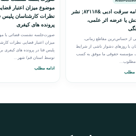
Arash
•
2025/0
موضوع میزان اعتبار قضای
دادنامه سرقت ادبی &#۸۲۱۱; نشر
نظرات کارشناسان پلیس فت
خش یا عرضه اثر علمی،
پرونده های کیفری
گی
صورت‌جلسه نشست قضائی با مو
ی از حساس‌ترین مقاطع زمانی،
میزان اعتبار قضایی نظرات کارش
ن با روزهای دشوار ناشی از شرایط
پلیس فتا در پرونده های کیفری بر
، مؤسسه حقوقی ما موفق به کسب
توسط استان قم/ شهر…
 مطلوب…
ادامه مطلب
 مطلب