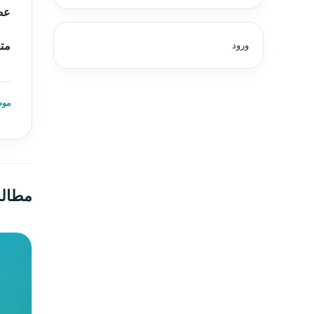
عض
مت
ورود
موض
مطال