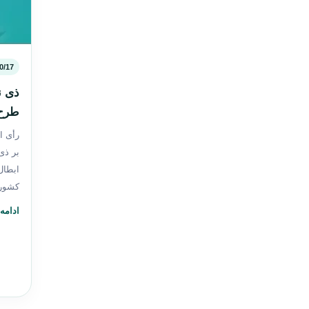
0/17
ذی ن
طرح 
رأی ا
بر ذی
ابطال
کشور
ادامه