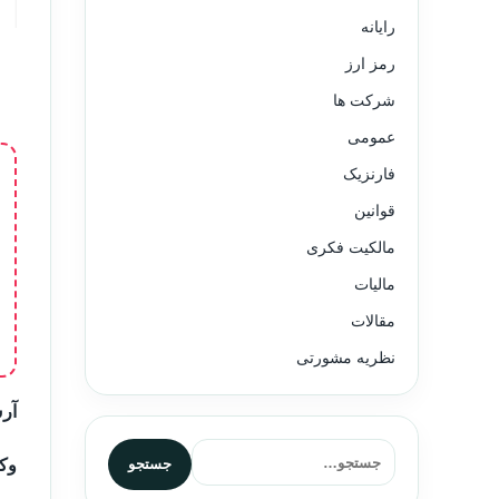
رایانه
رمز ارز
شرکت ها
عمومی
فارنزیک
قوانین
مالکیت فکری
مالیات
مقالات
نظریه مشورتی
آرش
جستجو برای:
جستجو
وکی