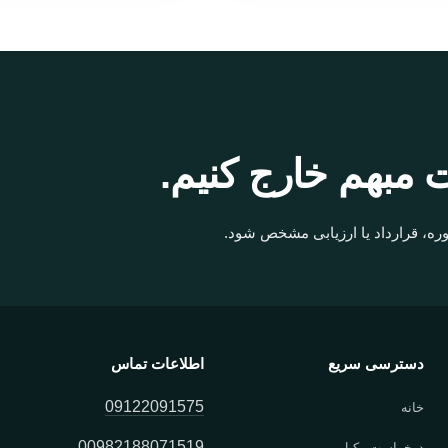
 مبهم خارج کنیم.
ره، قرارداد یا ارزیابی مشخص شود.
دسترسی سریع
اطلاعات تماس
09122091575
خانه
00982188071519
درخواست وکیل