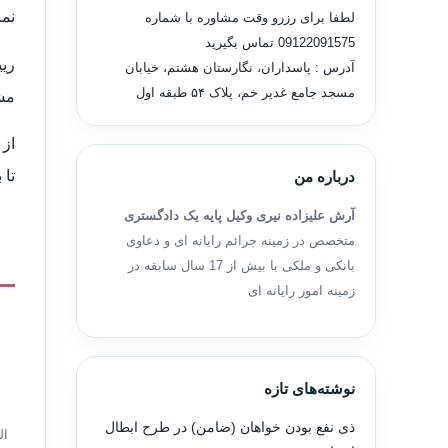
نما
لطفا برای رزرو وقت مشاوره با شماره
09122091575
تماس بگیرید
ری
آدرس : پاسداران، نگارستان هشتم، خیابان
مسجد جامع غدیر خم، پلاک ۵۴ طبقه اول
مشت
از 
تا 
درباره من
آرش علیزاده نیری وکیل پایه یک دادگستری
متخصص در زمینه جرائم رایانه ای و دعاوی
بانکی و ملکی با بیش از 17 سال سابقه در
زمینه امور رایانه ای
نوشته‌های تازه
ذی نفع بودن خواهان (ضامن) در طرح ابطال
ال