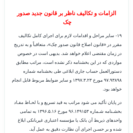
الزامات و تکالیف ناظر بر قانون جدید صدور
چک
۱۹- سایر مراحل و اقدامات لازم برای اجرای کامل تکالیف
مقرر در «قانون اصلاح قانون صدور چک»، متعاقباً و به تدریج
در زمان مقتضی اعلام خواهد شد. بدیهی است در خصوص
مواردی که در این بخشنامه ذکر نشده است، مراتب مطابق
دستورالعمل حساب جاری ابلاغی طی بخشنامه شماره
۹۳۸۹۸‏.۹۷ مورخ ۲۳‏.۳‏.۱۳۹۷ و سایر ضوابط مربوط قابل انجام
خواهد بود.
در پایان تأکید می شود مراتب به قید تسریع و با لحـاظ مفـاد
بخشـنامه شـماره ۱۴۹۱۵۳‏‏‏‏‏.۹۶ مورخ ‏‏‏‏۱۶‏‏‏‏‏.۵‏‏‏‏‏.۱۳۹۶ به تمامی
واحدهای ذیربط آن بانک‏‏‏‏‏ یا مؤسسه اعتباری غیربانکی ابلاغ
شده و بر حسـن اجرای آن نظارت دقیق به عمل آید. ‏