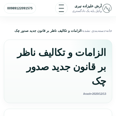
رش به محتوا
باز و بسته کردن منو
آرش علیزاده نیری
00989122091575
وکیل پایه یک دادگستری
خانه
دسته‌بندی نشده
الزامات و تکالیف ناظر بر قانون جدید صدور چک
الزامات و تکالیف ناظر
بر قانون جدید صدور
چک
Arash
•
2020/12/13