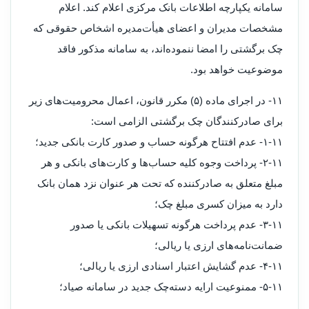
سامانه یکپارچه اطلاعات بانک مرکزی اعلام کند. اعلام
مشخصات مدیران و اعضای هیأت‌مدیره اشخاص حقوقی که
چک برگشتی را امضا ننموده‌اند، به سامانه مذکور فاقد
موضوعیت خواهد بود.
۱۱- در اجرای ماده (۵) مکرر قانون، اعمال محرومیت‌های زیر
برای صادرکنندگان چک برگشتی الزامی است:
۱۱‏-۱‏- عدم افتتاح هرگونه حساب و صدور کارت بانکی جدید؛
۱۱‏-۲‏- پرداخت وجوه کلیه حساب‌ها و کارت‌های بانکی و هر
مبلغ متعلق به صادرکننده که تحت هر عنوان نزد همان بانک
دارد به میزان کسری مبلغ چک؛
۱۱‏‏-۳‏‏- عدم پرداخت هرگونه تسهیلات بانکی یا صدور
ضمانت‌نامه‌های ارزی یا ریالی؛
۱۱‏‏-۴‏‏- عدم گشایش اعتبار اسنادی ارزی یا ریالی؛
۱۱‏‏-۵‏‏- ممنوعیت ارایه دسته‌چک جدید در سامانه صیاد؛