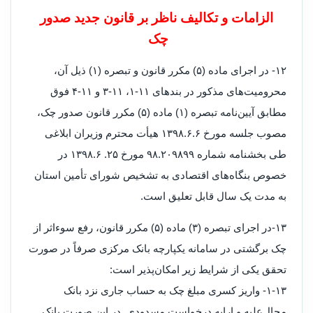
الزامات و تکالیف ناظر بر قانون جدید صدور
چک
۱۲- در اجرای ماده (۵) مکرر قانون و تبصره (۱) ذیل آن،
محرومیت‌های مذکور در بندهای ۱۱‏‏-۱، ۱۱‏‏-۳ و ۱۱‏‏-۴ فوق
مطابق آیین‌نامه تبصره (۱) ماده (۵) مکرر قانون صدور چک،
مصوب جلسه مورخ ۶‏‏.۶‏‏.۱۳۹۸ هیأت محترم وزیران ابلاغی
طی بخشنامه شماره ۲۰۹۸۹۹‏‏.۹۸ مورخ ۲۵. ۶‏‏.۱۳۹۸ در
خصوص بنگاه‌های اقتصادی به تشخیص شورای تأمین استان
به مدت یک سال قابل تعلیق است.
۱۳-در اجرای تبصره (۳) ماده (۵) مکرر قانون، رفع سوءاثر از
چک برگشتی در سامانه یکپارچه بانک مرکزی صرفاً در صورت
تحقق یکی از شرایط زیر امکان‌پذیر است:
۱۳‏-۱‏- واریز کسری مبلغ چک به حساب جاری نزد بانک
محال‌علیه و ارایه درخواست مسدودی. در این صورت بانک