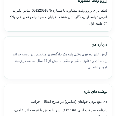
رزرو وقت مشاوره
لطفا برای رزرو وقت مشاوره با شماره
09122091575
تماس بگیرید
آدرس : پاسداران، نگارستان هشتم، خیابان مسجد جامع غدیر خم، پلاک
۵۴ طبقه اول
درباره من
آرش علیزاده نیری وکیل پایه یک دادگستری
متخصص در زمینه جرائم
رایانه ای و دعاوی بانکی و ملکی با بیش از 17 سال سابقه در زمینه
امور رایانه ای
نوشته‌های تازه
ذی نفع بودن خواهان (ضامن) در طرح ابطال اجرائیه
دادنامه سرقت ادبی &#۸۲۱۱; نشر یا پخش یا عرضه اثر علمی،