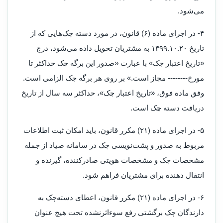
می‌شود.
۴- در اجرای ماده (۶) قانون، در مورد دسته ‌چک‌هایی که از
تاریخ ۲۰‏‏.۱۰‏‏.۱۳۹۹ به مشتریان تحویل داده می‌شود، درج
«تاریخ اعتبار چک» با عبارت «صدور این برگه‌ چک حداکثر تا
مورخ‏-‏-‏-‏-‏-‏-‏-‏- مجاز است.» بر روی هر برگه چک الزامی است.
وفق ماده فوق، «تاریخ اعتبار چک»، حداکثر سه سال از تاریخ
دریافت دسته چک است.
۵- در اجرای ماده (۲۱) مکرر قانون، باید امکان ثبت اطلاعات
مربوط به صدور و پشت‌نویسی چک در سامانه صیاد از جمله
مشخصات چک و مشخصات هویتی صادرکننده، گیرنده و
انتقال دهنده برای مشتریان فراهم شود.
۶- در اجرای ماده (۲۱) مکرر قانون، اعطای دسته‌چک به
دارندگان چک برگشتی رفع سوءاثرنشده تحت هیچ عنوان