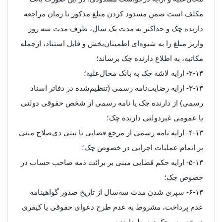
مکلف است ضمن مسدود کردن مبلغ مذکور تا زمان مراجعه
دارنده چک و حداکثر به مدت یک سال، ظرف مدت سه روز
واریز مبلغ را به شیوه‌ای اطمینان‌بخش و قابل استناد، ازجمله
مکاتبه، به اطلاع دارنده چک برساند؛
۱۳‏-۲‏- ارایه لاشه چک به بانک محال‌علیه؛
۱۳‏-۳‏- ارایه رضایت‌نامه رسمی (تنظیم‌شده در دفاتر اسناد
رسمی) از دارنده چک یا نامه رسمی از شخص حقوقی دولتی
یا عمومی غیردولتی دارنده چک؛
۱۳‏-۴‏- ارایه نامه رسمی از مرجع قضایی یا ثبتی ذی‌صلاح مبنی
بر اتمام عملیات اجرایی در خصوص چک؛
۱۳‏-۵‏- ارایه حکم قضایی مبنی بر برائت ذمه صاحب حساب در
خصوص چک؛
۱۳‏-۶‏- سپری شدن مدت سه‌سال از تاریخ صدور گواهینامه
عدم پرداخت، مشروط به عدم طرح دعوای حقوقی یا کیفری
در خصوص چک توسط دارنده.