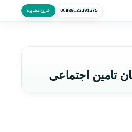
00989122091575
شروع مشاوره
ان تامین اجتماعی