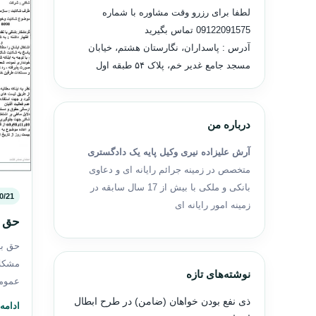
لطفا برای رزرو وقت مشاوره با شماره
09122091575
تماس بگیرید
آدرس : پاسداران، نگارستان هشتم، خیابان
مسجد جامع غدیر خم، پلاک ۵۴ طبقه اول
درباره من
آرش علیزاده نیری وکیل پایه یک دادگستری
متخصص در زمینه جرائم رایانه ای و دعاوی
بانکی و ملکی با بیش از 17 سال سابقه در
0/21
زمینه امور رایانه ای
حق ب
حق بی
مشکلا
نوشته‌های تازه
عموما
ذی نفع بودن خواهان (ضامن) در طرح ابطال
ادامه