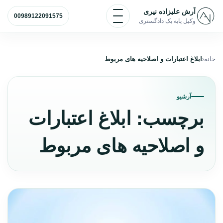
رش به محتوا
باز و بسته کردن منو
آرش علیزاده نیری
00989122091575
وکیل پایه یک دادگستری
خانه
ابلاغ اعتبارات و اصلاحیه های مربوط
آرشیو
برچسب:
ابلاغ اعتبارات
و اصلاحیه های مربوط