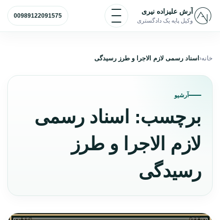
رش به محتوا
باز و بسته کردن منو
آرش علیزاده نیری
00989122091575
وکیل پایه یک دادگستری
خانه
اسناد رسمی لازم الاجرا و طرز رسیدگی
آرشیو
برچسب:
اسناد رسمی
لازم الاجرا و طرز
رسیدگی