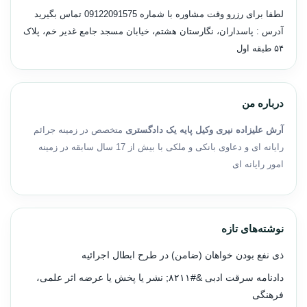
لطفا برای رزرو وقت مشاوره با شماره
09122091575
تماس بگیرید
آدرس : پاسداران، نگارستان هشتم، خیابان مسجد جامع غدیر خم، پلاک
۵۴ طبقه اول
درباره من
آرش علیزاده نیری وکیل پایه یک دادگستری
متخصص در زمینه جرائم
رایانه ای و دعاوی بانکی و ملکی با بیش از 17 سال سابقه در زمینه
امور رایانه ای
نوشته‌های تازه
ذی نفع بودن خواهان (ضامن) در طرح ابطال اجرائیه
دادنامه سرقت ادبی &#۸۲۱۱; نشر یا پخش یا عرضه اثر علمی،
فرهنگی