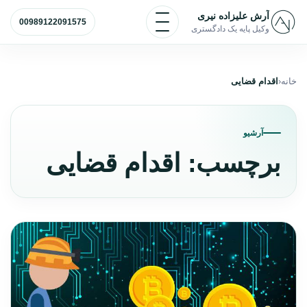
رش به محتوا
باز و بسته کردن منو
آرش علیزاده نیری
00989122091575
وکیل پایه یک دادگستری
خانه
اقدام قضایی
آرشیو
برچسب:
اقدام قضایی