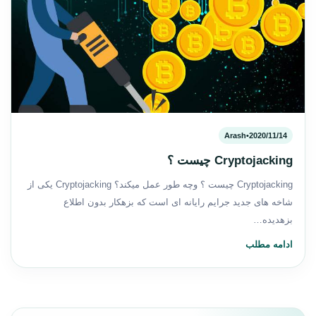
Arash
•
2020/11/14
Cryptojacking چیست ؟
Cryptojacking چیست ؟ وچه طور عمل میکند؟ Cryptojacking یکی از
شاخه های جدید جرایم رایانه ای است که بزهکار بدون اطلاع
بزهدیده…
ادامه مطلب