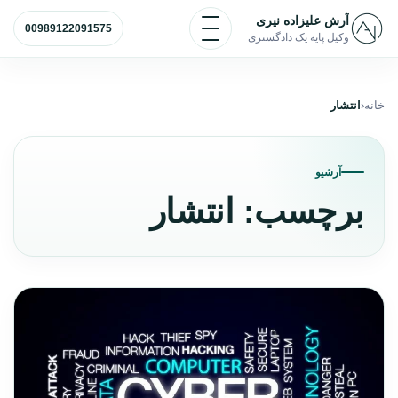
رش به محتوا
باز و بسته کردن منو
آرش علیزاده نیری
00989122091575
وکیل پایه یک دادگستری
خانه
انتشار
آرشیو
برچسب:
انتشار