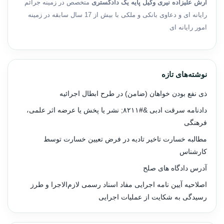
آرش علیزاده نیری وکیل پایه یک دادگستری
متخصص در زمینه جرائم
رایانه ای و دعاوی بانکی و ملکی با بیش از 17 سال سابقه در زمینه
امور رایانه ای
نوشته‌های تازه
ذی نفع بودن خواهان (ضامن) در طرح ابطال اجرائیه
دادنامه سرقت ادبی &#۸۲۱۱; نشر یا پخش یا عرضه اثر علمی،
فرهنگی
مطالبه خسارت تاخیر تادیه در فرض تعیین خسارت توسط
کارشناس
آدرس دادگاه های صلح
اصلاحیه آیین نامه اجرایی مفاد اسناد رسمی لازم‌الاجرا و طرز
رسیدگی به شکایت از عملیات اجرایی