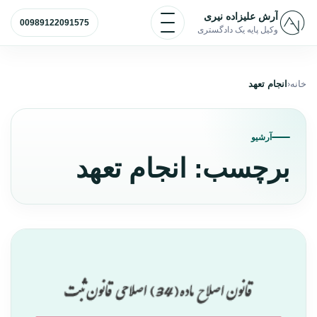
رش به محتوا
باز و بسته کردن منو
آرش علیزاده نیری
00989122091575
وکیل پایه یک دادگستری
خانه
انجام تعهد
آرشیو
برچسب:
انجام تعهد