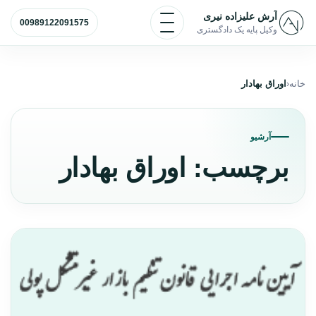
رش به محتوا
باز و بسته کردن منو
آرش علیزاده نیری
00989122091575
وکیل پایه یک دادگستری
خانه
اوراق بهادار
آرشیو
برچسب:
اوراق بهادار