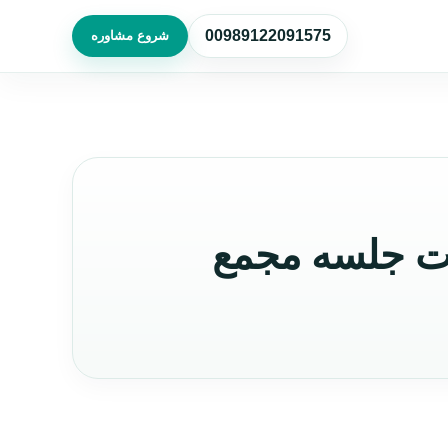
00989122091575
شروع مشاوره
ت جلسه مجمع