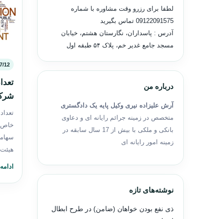
لطفا برای رزرو وقت مشاوره با شماره
09122091575
تماس بگیرید
آدرس : پاسداران، نگارستان هشتم، خیابان
مسجد جامع غدیر خم، پلاک ۵۴ طبقه اول
7/12
تعدا
درباره من
شرک
آرش علیزاده نیری وکیل پایه یک دادگستری
تعداد
متخصص در زمینه جرائم رایانه ای و دعاوی
خاص ،
بانکی و ملکی با بیش از 17 سال سابقه در
سهامی
زمینه امور رایانه ای
هیئت‌
ادامه
نوشته‌های تازه
ذی نفع بودن خواهان (ضامن) در طرح ابطال