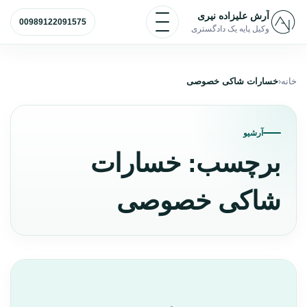
رش به محتوا
باز و بسته کردن منو
آرش علیزاده نیری
00989122091575
وکیل پایه یک دادگستری
خانه
خسارات شاکی خصوصی
آرشیو
برچسب:
خسارات
شاکی خصوصی