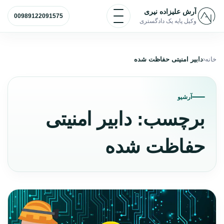
رش به محتوا
باز و بسته کردن منو
آرش علیزاده نیری
00989122091575
وکیل پایه یک دادگستری
خانه
دابیر امنیتی حفاظت شده
آرشیو
برچسب:
دابیر امنیتی
حفاظت شده