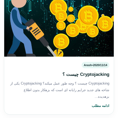
Arash
•
2020/11/14
Cryptojacking چیست ؟
Cryptojacking چیست ؟ وچه طور عمل میکند؟ Cryptojacking یکی از
شاخه های جدید جرایم رایانه ای است که بزهکار بدون اطلاع
بزهدیده…
ادامه مطلب