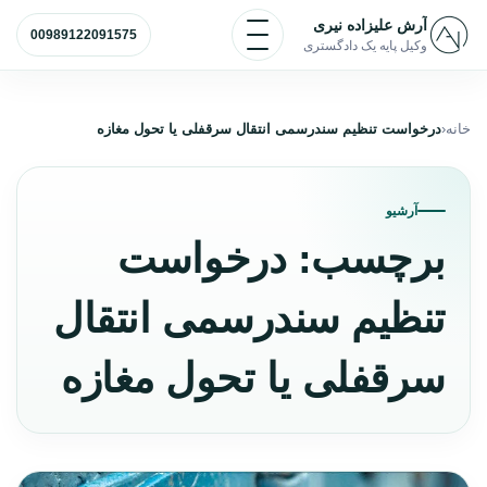
رش به محتوا
باز و بسته کردن منو
آرش علیزاده نیری
00989122091575
وکیل پایه یک دادگستری
خانه
درخواست تنظیم سندرسمی انتقال سرقفلی یا تحول مغازه
آرشیو
برچسب:
درخواست
تنظیم سندرسمی انتقال
سرقفلی یا تحول مغازه