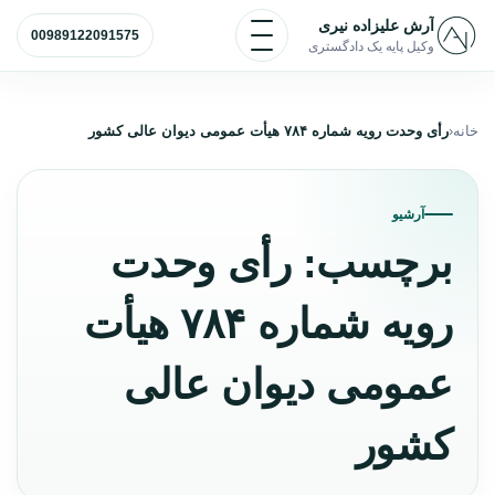
رش به محتوا
باز و بسته کردن منو
آرش علیزاده نیری
00989122091575
وکیل پایه یک دادگستری
خانه
رأی وحدت رویه شماره ۷۸۴ هیأت عمومی دیوان عالی کشور
آرشیو
برچسب:
رأی وحدت
رویه شماره ۷۸۴ هیأت
عمومی دیوان عالی
کشور