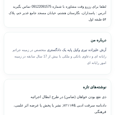
لطفا برای رزرو وقت مشاوره با شماره
09122091575
تماس بگیرید
آدرس : پاسداران، نگارستان هشتم، خیابان مسجد جامع غدیر خم، پلاک
۵۴ طبقه اول
درباره من
آرش علیزاده نیری وکیل پایه یک دادگستری
متخصص در زمینه جرائم
رایانه ای و دعاوی بانکی و ملکی با بیش از 17 سال سابقه در زمینه
امور رایانه ای
نوشته‌های تازه
ذی نفع بودن خواهان (ضامن) در طرح ابطال اجرائیه
دادنامه سرقت ادبی &#۸۲۱۱; نشر یا پخش یا عرضه اثر علمی،
فرهنگی