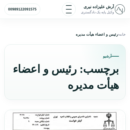
رش به محتوا
باز و بسته کردن منو
آرش علیزاده نیری
00989122091575
وکیل پایه یک دادگستری
خانه
رئیس و اعضاء هیأت مدیره
آرشیو
برچسب:
رئیس و اعضاء
هیأت مدیره