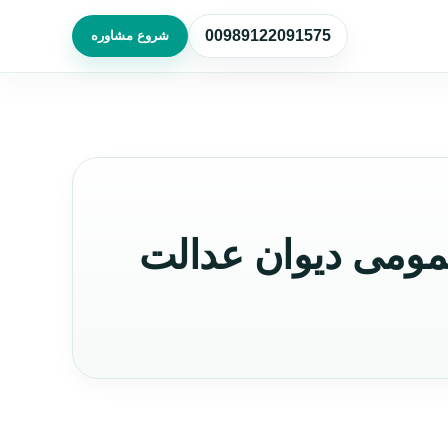
00989122091575
شروع مشاوره
مومی دیوان عدالت