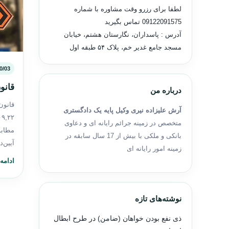
لطفا برای رزرو وقت مشاوره با شماره
09122091575
تماس بگیرید
آدرس : پاسداران، نگارستان هشتم، خیابان
مسجد جامع غدیر خم، پلاک ۵۴ طبقه اول
0/03
قانو
درباره من
قانون
آرش علیزاده نیری وکیل پایه یک دادگستری
متخصص در زمینه جرائم رایانه ای و دعاوی
مطابق
بانکی و ملکی با بیش از 17 سال سابقه در
آیین‌
زمینه امور رایانه ای
ادامه
نوشته‌های تازه
ذی نفع بودن خواهان (ضامن) در طرح ابطال