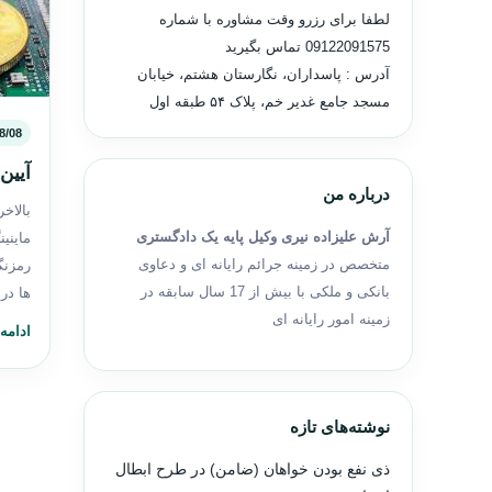
لطفا برای رزرو وقت مشاوره با شماره
09122091575
تماس بگیرید
آدرس : پاسداران، نگارستان هشتم، خیابان
مسجد جامع غدیر خم، پلاک ۵۴ طبقه اول
8/08
آیین‌
درباره من
بالاخر
آرش علیزاده نیری وکیل پایه یک دادگستری
ماینی
متخصص در زمینه جرائم رایانه ای و دعاوی
رمز‌ن
بانکی و ملکی با بیش از 17 سال سابقه در
ها در
زمینه امور رایانه ای
ادامه
نوشته‌های تازه
ذی نفع بودن خواهان (ضامن) در طرح ابطال