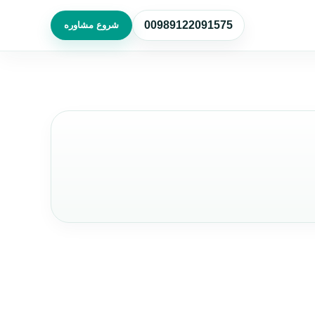
00989122091575
شروع مشاوره