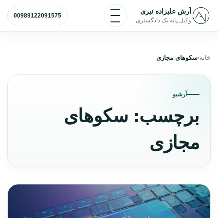
رش به محتوا
باز و بسته کردن منو
آرش علیزاده نیری
00989122091575
وکیل پایه یک دادگستری
خانه
سکوهای مجازی
آرشیو
برچسب:
سکوهای
مجازی