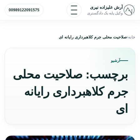
رش به محتوا
باز و بسته کردن منو
آرش علیزاده نیری
00989122091575
وکیل پایه یک دادگستری
خانه
صلاحیت محلی جرم کلاهبرداری رایانه ای
آرشیو
برچسب:
صلاحیت محلی
جرم کلاهبرداری رایانه
ای