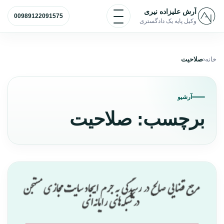
رش به محتوا
آرش علیزاده نیری
باز و بسته کردن منو
00989122091575
وکیل پایه یک دادگستری
خانه
صلاحیت
آرشیو
برچسب:
صلاحیت