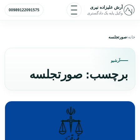
رش به محتوا
باز و بسته کردن منو
آرش علیزاده نیری
00989122091575
وکیل پایه یک دادگستری
خانه
صورتجلسه
آرشیو
برچسب:
صورتجلسه