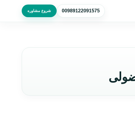
00989122091575
شروع مشاوره
ضولی