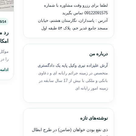
لطفا برای رزرو وقت مشاوره با شماره
09122091575
تماس بگیرید
آدرس : پاسداران، نگارستان هشتم، خیابان
5/14
مسجد جامع غدیر خم، پلاک ۵۴ طبقه اول
رد م
امکا
موکل 
درباره من
را در
آرش علیزاده نیری وکیل پایه یک دادگستری
ادامه
متخصص در زمینه جرائم رایانه ای و دعاوی
بانکی و ملکی با بیش از 17 سال سابقه در
زمینه امور رایانه ای
نوشته‌های تازه
ذی نفع بودن خواهان (ضامن) در طرح ابطال