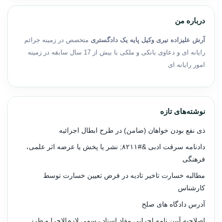
درباره من
آرش علیزاده نیری وکیل پایه یک دادگستری
متخصص در زمینه جرائم
رایانه ای و دعاوی بانکی و ملکی با بیش از 17 سال سابقه در زمینه
امور رایانه ای
نوشته‌های تازه
ذی نفع بودن خواهان (ضامن) در طرح ابطال اجرائیه
دادنامه سرقت ادبی &#۸۲۱۱; نشر یا پخش یا عرضه اثر علمی،
فرهنگی
مطالبه خسارت تاخیر تادیه در فرض تعیین خسارت توسط
کارشناس
آدرس دادگاه های صلح
اصلاحیه آیین نامه اجرایی مفاد اسناد رسمی لازم‌الاجرا و طرز