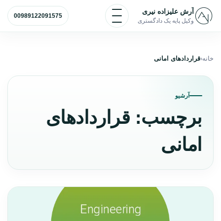
رش به محتوا
باز و بسته کردن منو
آرش علیزاده نیری
00989122091575
وکیل پایه یک دادگستری
خانه
قراردادهای امانی
آرشیو
برچسب:
قراردادهای
امانی