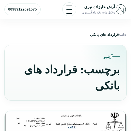
رش به محتوا
آرش علیزاده نیری
باز و بسته کردن منو
00989122091575
وکیل پایه یک دادگستری
خانه
قرارداد های بانکی
آرشیو
برچسب:
قرارداد های
بانکی