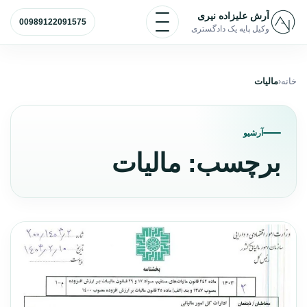
رش به محتوا
باز و بسته کردن منو
آرش علیزاده نیری
00989122091575
وکیل پایه یک دادگستری
خانه
مالیات
آرشیو
برچسب:
مالیات