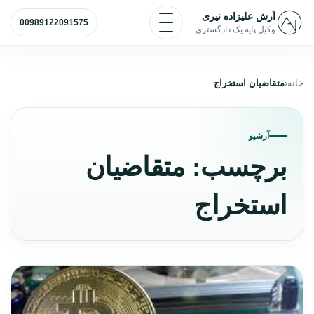
رش به محتوا
باز و بسته کردن منو
آرش علیزاده نیری
00989122091575
وکیل پایه یک دادگستری
خانه
متقاضیان استخراج
آرشیو
برچسب:
متقاضیان
استخراج