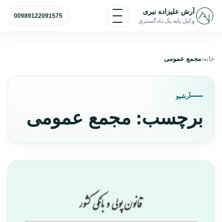
رش به محتوا
باز و بسته کردن منو
آرش علیزاده نیری
00989122091575
وکیل پایه یک دادگستری
خانه
مجمع عمومی
آرشیو
برچسب:
مجمع عمومی