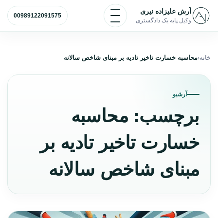
رش به محتوا
باز و بسته کردن منو
آرش علیزاده نیری
00989122091575
وکیل پایه یک دادگستری
خانه
محاسبه خسارت تاخیر تادیه بر مبنای شاخص سالانه
آرشیو
برچسب:
محاسبه
خسارت تاخیر تادیه بر
مبنای شاخص سالانه