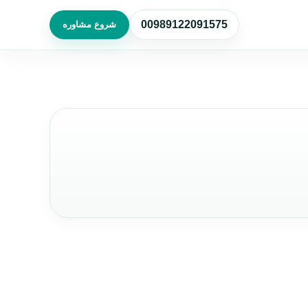
00989122091575
شروع مشاوره