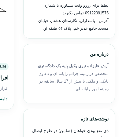
لطفا برای رزرو وقت مشاوره با شماره
09122091575
تماس بگیرید
آدرس : پاسداران، نگارستان هشتم، خیابان
مسجد جامع غدیر خم، پلاک ۵۴ طبقه اول
درباره من
آرش علیزاده نیری وکیل پایه یک دادگستری
3/26
متخصص در زمینه جرائم رایانه ای و دعاوی
افرا
بانکی و ملکی با بیش از 17 سال سابقه در
افراز
زمینه امور رایانه ای
ادامه
نوشته‌های تازه
ذی نفع بودن خواهان (ضامن) در طرح ابطال