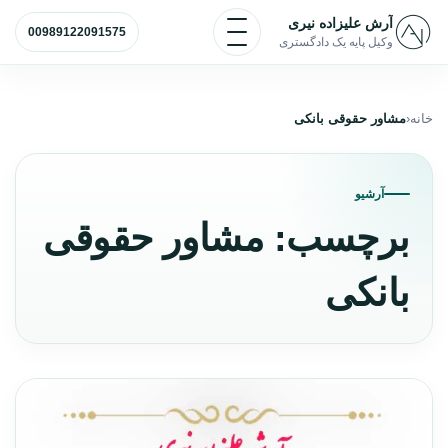
رش به محتوا
باز و بسته کردن منو
آرش علیزاده نیری
00989122091575
وکیل پایه یک دادگستری
خانه
مشاور حقوقی بانکی
آرشیو
برچسب:
مشاور حقوقی
بانکی