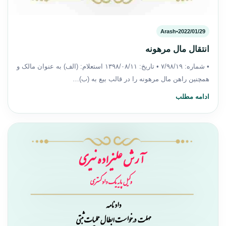
Arash
•
2022/01/29
انتقال مال مرهونه
• شماره: ۷/۹۸/۱۹ • تاریخ: ۱۳۹۸/۰۸/۱۱ استعلام: (الف) به عنوان مالک و
همچنین راهن مال مرهونه را در قالب بیع به (ب)…
ادامه مطلب