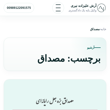
رش به محتوا
باز و بسته کردن منو
آرش علیزاده نیری
00989122091575
وکیل پایه یک دادگستری
خانه
مصداق
آرشیو
برچسب:
مصداق