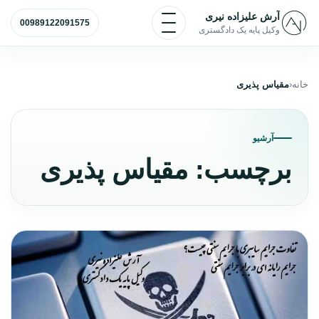
رش به محتوا
باز و بسته کردن منو
آرش علیزاده نیری
00989122091575
وکیل پایه یک دادگستری
خانه
مقیاس پذیری
آرشیو
برچسب:
مقیاس پذیری