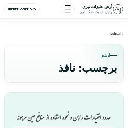
رش به محتوا
باز و بسته کردن منو
آرش علیزاده نیری
00989122091575
وکیل پایه یک دادگستری
خانه
نافذ
آرشیو
برچسب:
نافذ