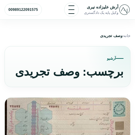
رش به محتوا
باز و بسته کردن منو
آرش علیزاده نیری
00989122091575
وکیل پایه یک دادگستری
خانه
وصف تجریدی
آرشیو
برچسب:
وصف تجریدی