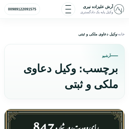
رش به محتوا
باز و بسته کردن منو
آرش علیزاده نیری
00989122091575
وکیل پایه یک دادگستری
خانه
وکیل دعاوی ملکی و ثبتی
آرشیو
برچسب:
وکیل دعاوی
ملکی و ثبتی