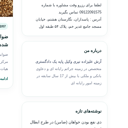
لطفا برای رزرو وقت مشاوره با شماره
09122091575
تماس بگیرید
آدرس : پاسداران، نگارستان هشتم، خیابان
مسجد جامع غدیر خم، پلاک ۵۴ طبقه اول
2/07
ضواب
شده
درباره من
ضوابط
آرش علیزاده نیری وکیل پایه یک دادگستری
مرکز 
متخصص در زمینه جرائم رایانه ای و دعاوی
هیات 
بانکی و ملکی با بیش از 17 سال سابقه در
ادامه
زمینه امور رایانه ای
نوشته‌های تازه
ذی نفع بودن خواهان (ضامن) در طرح ابطال