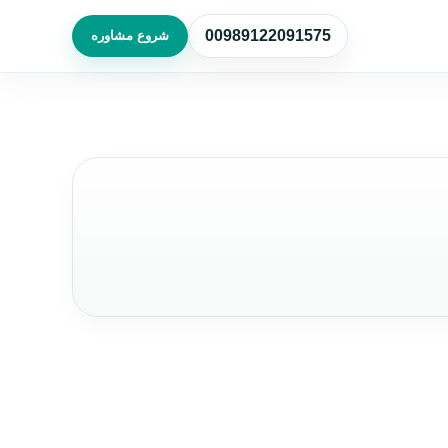
00989122091575
شروع مشاوره