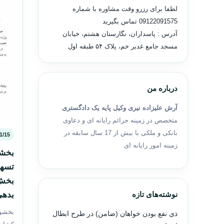
لطفا برای رزرو وقت مشاوره با شماره
09122091575
تماس بگیرید
آدرس : پاسداران، نگارستان هشتم، خیابان
مسجد جامع غدیر خم، پلاک ۵۴ طبقه اول
درباره من
آرش علیزاده نیری وکیل پایه یک دادگستری
متخصص در زمینه جرائم رایانه ای و دعاوی
بانکی و ملکی با بیش از 17 سال سابقه در
1/15
زمینه امور رایانه ای
بخشو
تسهی
بخش 
بدهی
نوشته‌های تازه
بخشو
ذی نفع بودن خواهان (ضامن) در طرح ابطال