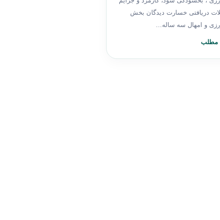
زی ، بخشودگی سود، کارمزد و جرایم
ات دریافتی خسارت دیدگان بخش
زی و امهال سه ساله…
 مطلب