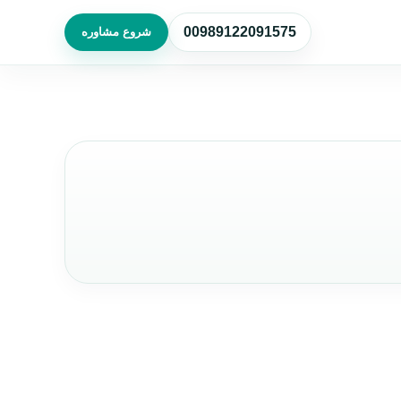
00989122091575
شروع مشاوره