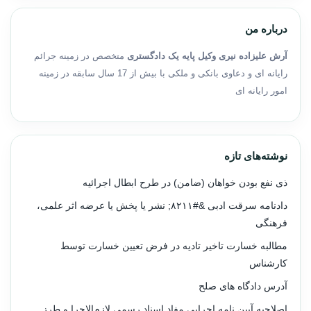
درباره من
آرش علیزاده نیری وکیل پایه یک دادگستری
متخصص در زمینه جرائم
رایانه ای و دعاوی بانکی و ملکی با بیش از 17 سال سابقه در زمینه
امور رایانه ای
نوشته‌های تازه
ذی نفع بودن خواهان (ضامن) در طرح ابطال اجرائیه
دادنامه سرقت ادبی &#۸۲۱۱; نشر یا پخش یا عرضه اثر علمی،
فرهنگی
مطالبه خسارت تاخیر تادیه در فرض تعیین خسارت توسط
کارشناس
آدرس دادگاه های صلح
اصلاحیه آیین نامه اجرایی مفاد اسناد رسمی لازم‌الاجرا و طرز