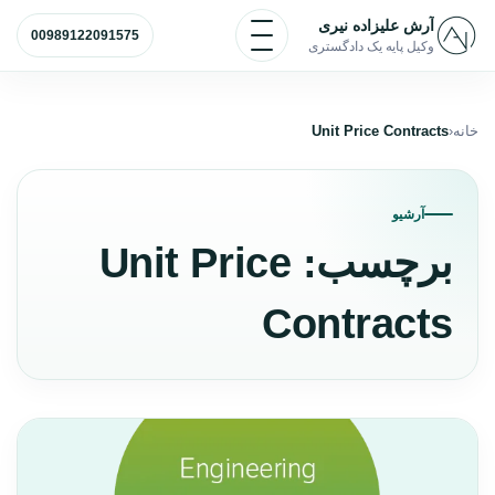
رش به محتوا
باز و بسته کردن منو
آرش علیزاده نیری
00989122091575
وکیل پایه یک دادگستری
خانه
Unit Price Contracts
آرشیو
برچسب:
Unit Price
Contracts