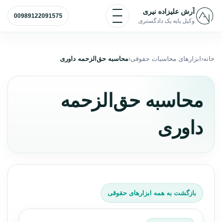
رش به محتوا
باز و بسته کردن منو
آرش علیزاده نیری
00989122091575
وکیل پایه یک دادگستری
خانه
ابزارهای محاسبات حقوقی
محاسبه حق‌الزحمه داوری
محاسبه حق‌الزحمه
داوری
بازگشت به همه ابزارهای حقوقی