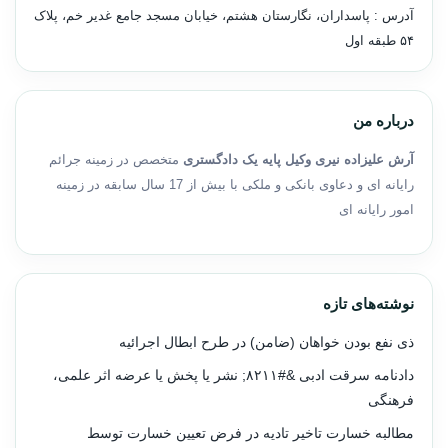
آدرس : پاسداران، نگارستان هشتم، خیابان مسجد جامع غدیر خم، پلاک
۵۴ طبقه اول
درباره من
آرش علیزاده نیری وکیل پایه یک دادگستری
متخصص در زمینه جرائم
رایانه ای و دعاوی بانکی و ملکی با بیش از 17 سال سابقه در زمینه
امور رایانه ای
نوشته‌های تازه
ذی نفع بودن خواهان (ضامن) در طرح ابطال اجرائیه
دادنامه سرقت ادبی &#۸۲۱۱; نشر یا پخش یا عرضه اثر علمی،
فرهنگی
مطالبه خسارت تاخیر تادیه در فرض تعیین خسارت توسط