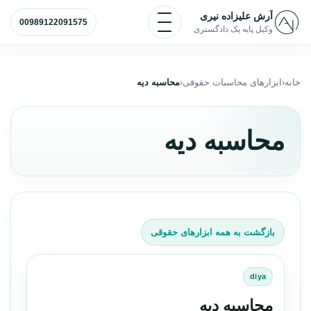
رش به محتوا
باز و بسته کردن منو
آرش علیزاده نیری
00989122091575
وکیل پایه یک دادگستری
خانه
ابزارهای محاسبات حقوقی
محاسبه دیه
محاسبه دیه
بازگشت به همه ابزارهای حقوقی
diya
محاسبه دیه