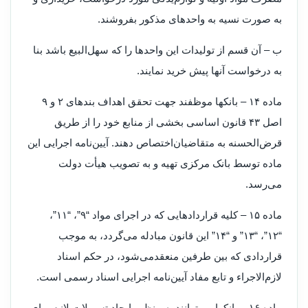
به صورت نسیه به واحدهای مذکور بفروشند.
ب – آن قسم از تولیدات این واحدها را که سهل‌البیع باشد بنا
به درخواست آنها پیش خرید نمایند.
‌ماده ۱۴ – بانکها موظفند جهت تحقق اهداف بندهای ۲ و ۹
اصل ۴۳ قانون اساسی بخشی از منابع خود را از طریق
قرض‌الحسنه به متقاضیان‌اختصاص دهند. آیین‌نامه اجرایی این
ماده توسط بانک مرکزی تهیه و به تصویب هیأت دولت
می‌رسد.
‌ماده ۱۵ – کلیه قراردادهایی که در اجرای مواد “۹”، “۱۱”،
“۱۲”، “۱۳” و “۱۴” این قانون مبادله می‌گردد، به موجب
قراردادی که بین طرفین منعقد‌می‌شود، در حکم اسناد
لازم‌الاجراء و تابع مفاد آیین‌نامه اجرایی اسناد رسمی است.
‌ماده ۱۶ – بانکها می‌توانند به منظور ایجاد تسهیلات لازم برای