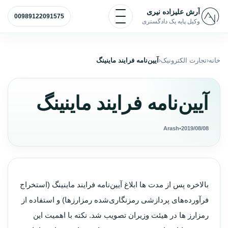
رش به محتوا
باز و بسته کردن منو
آرش علیزاده نیری
00989122091575
وکیل پایه یک دادگستری
خانه
تجارت الکترونیک
آیین‌نامه فرایند ماینینگ
آیین‌نامه فرایند ماینینگ
Arash
•
2019/08/08
بالاخره پس از مدت ها ابلاغ آیین‌نامه فرایند ماینینگ (استخراج
فرآورده‌های پردازشی رمز‌نگاری‌شده رمزارزها) و استفاده از
رمزارز ها در هیئت وزیران تصویب شد. نکته با اهمیت این