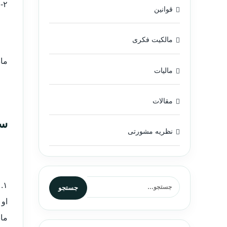
۲- صلحنامه و هبه نامه و شرکت نامه.
قوانین
مالکیت فکری
ماده ۴۸: سندی که مطابق مواد فوق باید به ثبت برسد و
مالیات
مقالات
سؤ
نظریه مشورتی
جستجو برای:
۱
جستجو
او 
مان