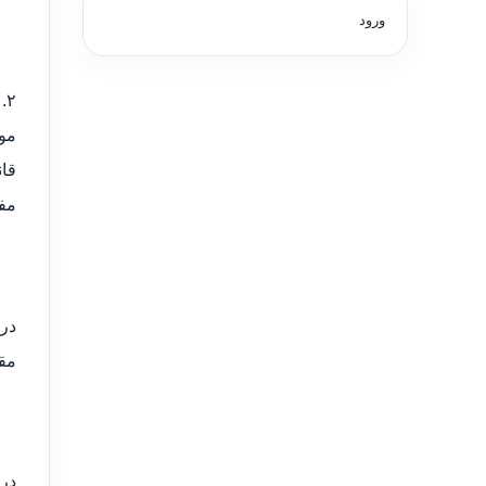
ورود
۲
قان
مفاد اصل
در 
مق