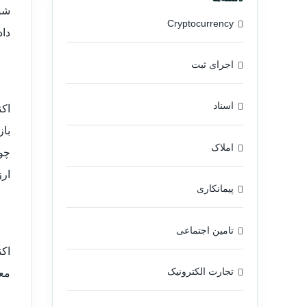
شور
Cryptocurrency
داد
اجرای ثبت
اسناد
اکن
باز
املاک
ارز
پیمانکاری
تامین اجتماعی
اکن
تجارت الکترونیک
معظ