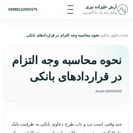
رش به محتوا
باز و بسته کردن منو
آرش علیزاده نیری
00989122091575
وکیل پایه یک دادگستری
خانه
دعاوی بانکی
نحوه محاسبه وجه التزام در قراردادهای بانکی
نحوه محاسبه وجه التزام
در قراردادهای بانکی
Arash
•
2020/04/30
چند وقتی است تب و تاب طرح دعاوی بانکی به طرفیت بانک
ها بالا گرفته و هر روز سوالات زیادی از من و همکاران من که