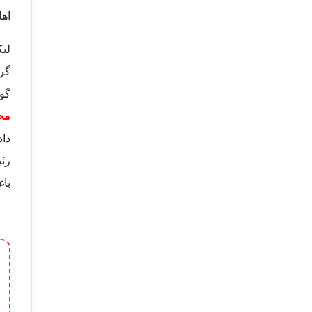
اها
لی
گر
گوگ
مح
دا
رئ
باغ