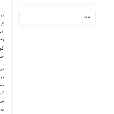
ورود
عمو
گوش
جرم
در 
در
دست
که 
شخص
به