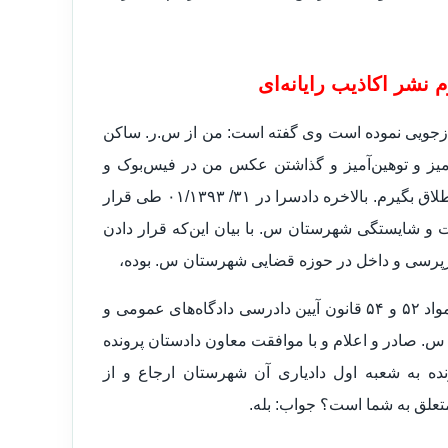
نشر اکاذیب رایانه‌ای
ار و ساکن م. بازجویی نموده است وی گفته است: من از س.ر. ساکن
ز و توهین‌آمیز و گذاشتن عکس من در فیس‌بوک و
نوشتن حرف‌های رکیک و خیلی زشت من را تهدید می‌کند که از شوهرم طلاق بگیرم. بالاخره دادسرا در ۳۱/ ۰۱/۱۳۹۳ طی قرار
را به صلاحیت و شایستگی شهرستان س. با بیان این‌که قرار دادن
ازپرسی و داخل در حوزه قضایی شهرستان س. بوده،
فلذا با صرف‌نظر از وقوع یا عدم وقوع بزهی در این خصوص مستنداً به مواد ۵۲ و ۵۴ قانون آیین دادرسی دادگاه‌های عمومی و
س. صادر و اعلام و با موافقت معاون دادستان پرونده
ده به شعبه اول دادیاری آن شهرستان ارجاع و از
علق به شما است؟ جواب: بله.