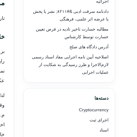
مر
اجرائیه
دادنامه سرقت ادبی &#۸۲۱۱; نشر یا پخش
تاریخ رای
یا عرضه اثر علمی، فرهنگی
مطالبه خسارت تاخیر تادیه در فرض تعیین
خل
خسارت توسط کارشناس
آدرس دادگاه های صلح
بر 
اصلاحیه آیین نامه اجرایی مفاد اسناد رسمی
رای
لازم‌الاجرا و طرز رسیدگی به شکایت از
نم
عملیات اجرایی
عکس
دسته‌ها
Cryptocurrency
اجرای ثبت
اخذ
اسناد
خان