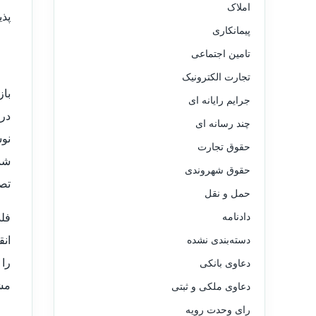
املاک
پذ
پیمانکاری
تامین اجتماعی
تجارت الکترونیک
جرایم رایانه ای
در
چند رسانه ای
حقوق تجارت
حقوق شهروندی
تصا
حمل و نقل
دادنامه
انق
دسته‌بندی نشده
را
دعاوی بانکی
مشت
دعاوی ملکی و ثبتی
رای وحدت رویه