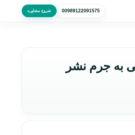
00989122091575
شروع مشاوره
 به جرم نشر