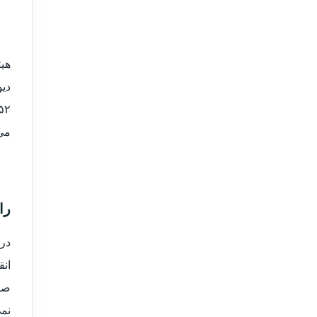
هیئ
دی
می‌
را
در
ان
صف
نمی