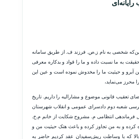
ایانه‌ای
ر این‌که شخصی به نام ز.ص. فرزند ف. از طریق سامانه
حقیقت به ما نسبت داده و ما را قواد و بدکاره معرفی
 آبرو و حیثیت ما را مخدوش نموده است و عین این
 محرز می‌نماید،
ستناد ماده ۹۶۹ قانون مجازات اسلامی مصوب ۱ ۰/ ۰۲/۱۳۹۲ تقاضای تعقیب قانونی موضوع و مشارالیه را داریم. تاریخ
۱۲/۱۳ می‌باشد. پرونده به بازپرسی شعبه دوم دادسرای عمومی و انقلاب شهرستان
د پیگیری قرار گرفته است. در تاریخ ۲۰/۱۲/۱۳۹۲ در محل فرماندهی انتظامی م. مشروح شکایت از خانم م.خ.
 کرده و به من تجاوز کرده و باعث هتک حیثیت من و
 حالا که با وساطت ریش‌سفیدان عقد کردیم حاضر به