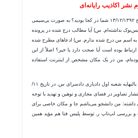
نشر اکاذیب رایانه‌ای
س) نحوه اتصال به اینترنت و سایت فیس‌بوک شما چگونه بوده و در تاریخ ۱۳/۱۲/۱۳۹۲ شما در کجا بودید؟ به صورت بی‌سیمی
‌بوک نداشته‌ام. س) آیا مطالب درج شده در پرونده
وک به اسم من درج شده ندارم. س) ادعاهای مطرح شده
تباط بوده است آیا صحت دارد یا خیر؟ اصلاً از این
 و در تاریخ ۸ اسفند بنده در س. بوده‌ام، من در یک مکان مشخص از اینترنت استفاده
س) اظهارات خود را چگونه تأیید می‌نمایید؟ سواد دارم و امضاء می‌زنم. بالنهایه شعبه اول دادیاری دادسرای س. در تاریخ ۱۱/
انتشار تصاویر در فضای مجازی و توهین و تهدید با توجه
ن داشته: من دانشجو می‌باشم جا و مکان خاصی برای
ت و بررسی لپ‌تاپ ر. توسط پلیس فتا هم مؤید همین