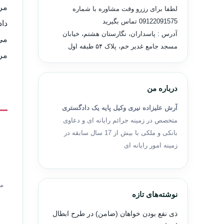
مرج
لطفا برای رزرو وقت مشاوره با شماره
09122091575
تماس بگیرید
دا
آدرس : پاسداران، نگارستان هشتم، خیابان
می
مسجد جامع غدیر خم، پلاک ۵۴ طبقه اول
مرجع 
درباره من
آرش علیزاده نیری وکیل پایه یک دادگستری
متخصص در زمینه جرائم رایانه ای و دعاوی
بانکی و ملکی با بیش از 17 سال سابقه در
زمینه امور رایانه ای
مر
نوشته‌های تازه
ذی نفع بودن خواهان (ضامن) در طرح ابطال