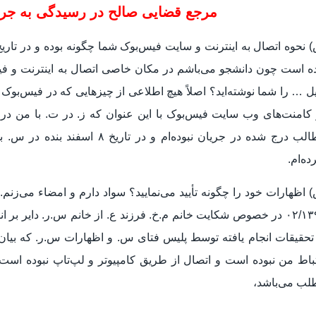
مرجع قضایی صالح در رسیدگی به جرم 
ه است چون دانشجو می‌باشم در مکان خاصی اتصال به اینترنت و فیس
ل … را شما نوشته‌اید؟ اصلاً هیچ اطلاعی از چیزهایی که در فیس‌ب
کامنت‌های وب سایت فیس‌بوک با این عنوان که ز. در ت. با من در ار
مطالب درج شده در جریان نبوده‌ام
ده‌ام.
۰۲/۱۳۹۳ در خصوص شکایت خانم م.خ. فرزند ع. از خانم س.ر. دایر بر 
تحقیقات انجام یافته توسط پلیس فتای س. و اظهارات س.ر. که بیا
باط من نبوده است و اتصال از طریق کامپیوتر و لپ‌تاپ نبوده اس
لب می‌باشد،