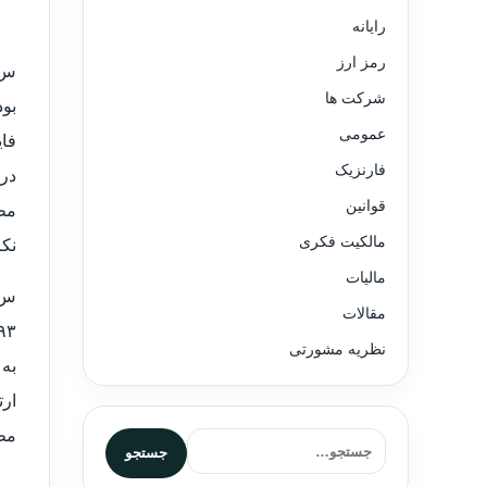
رایانه
رمز ارز
شرکت ها
بود
عمومی
فای
فارنزیک
در 
قوانین
مالکیت فکری
نکر
مالیات
مقالات
نظریه مشورتی
به 
ارت
مط
جستجو برای:
جستجو