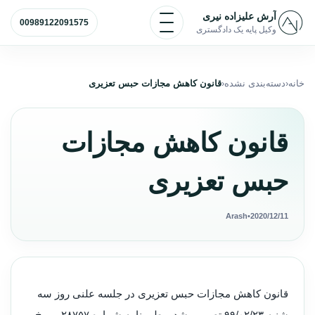
رش به محتوا
باز و بسته کردن منو
آرش علیزاده نیری
00989122091575
وکیل پایه یک دادگستری
خانه
دسته‌بندی نشده
قانون کاهش مجازات حبس تعزیری
قانون کاهش مجازات
حبس تعزیری
Arash
•
2020/12/11
قانون کاهش مجازات حبس تعزیری در جلسه علنی روز سه
شنبه ۹۹/۰۲/۲۳ تصویب شد و طی نامه شماره ۲۸۷۵۷ مورخ