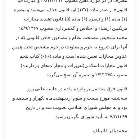
مصرف آن در موارد معیّن مصوب ۲۸/۱۲/۱۳۷۳ و عبارت «یا
قانون» از صدر ماده (۱۲۷) این قانون حذف می‌شود و تبصره
(۱) ماده (۱) و تبصره (۶) ماده (۵) قانون تشدید مجازات
مرتکبین ارتشاء و اختلاس و کلاهبرداری مصوب ۱۵/۹/۱۳۶۷
مجمع تشخیص مصلحت نظام و مصادیق خاص قانونی که در
آنها برای شروع به جرم و معاونت در جرمِ مشخص تحت همین
عناوین مجازات تعیین شده است و ماده (۶۶۶) کتاب پنجم
قانون مجازات اسلامی(تعزیرات و مجازات‌های بازدارنده)
مصوب ۲/۳/۱۳۷۵ و تبصره آن نسخ می‌گردد
.
قانون فوق مشتمل بر پانزده ماده در جلسه علنی روز
سه‌شنبه مورخ بیست و سوم اردیبهشت‌ماه یکهزار و سیصد و
نود و نه مجلس شورای اسلامی تصویب شد و در تاریخ
۷/۳/۱۳۹۹ به تأیید شورای نگهبان رسید.
محمدباقر قالیباف