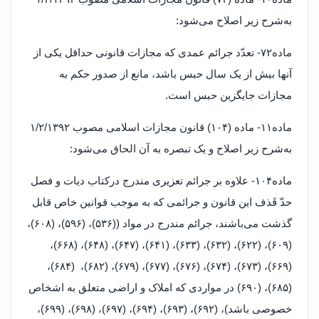
به‌شرح زیر اصلاح می‌شود
:
ماده۷۲‌- تعدّد جرائم عمدی که مجازات قانونی حداقل یکی از
آنها بیش از یک سال حبس باشد، مانع از صدور حکم به
مجازات جایگزین حبس است
.
ماده۱۱- ماده (۱۰۴) قانون مجازات اسلامی مصوب ۱/۲/۱۳۹۲
به‌شرح زیر اصلاح و یک تبصره به آن الحاق می‌شود
:
ماده۱۰۴- علاوه بر جرائم تعزیری مندرج درکتاب دیات و فصل
حدّ قَذف این قانون و جرائمی که به موجب قوانین خاص قابل
گذشت می‌باشند، جرائم مندرج در مواد ((۵۳۶)، (۵۹۶)، (۶۰۸)،
(۶۰۹)، (۶۲۲)، (۶۳۲)، (۶۳۳)، (۶۴۱)، (۶۴۷)، (۶۴۸)، (۶۶۸)،
(۶۶۹)، (۶۷۳)، (۶۷۴)، (۶۷۶)، (۶۷۷)، (۶۷۹)، (۶۸۲)، (۶۸۴)،
(۶۸۵)، (۶۹۰) در مواردی که املاک و اراضی متعلق به اشخاص
خصوصی باشد)، (۶۹۲)، (۶۹۳)، (۶۹۴)، (۶۹۷)، (۶۹۸)، (۶۹۹)،