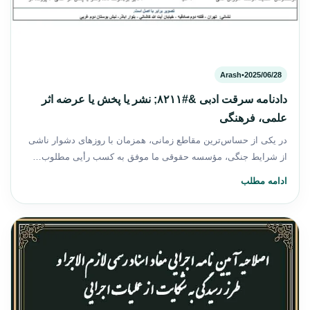
Arash
•
2025/06/28
دادنامه سرقت ادبی &#۸۲۱۱; نشر یا پخش یا عرضه اثر
علمی، فرهنگی
در یکی از حساس‌ترین مقاطع زمانی، همزمان با روزهای دشوار ناشی
از شرایط جنگی، مؤسسه حقوقی ما موفق به کسب رأیی مطلوب…
ادامه مطلب