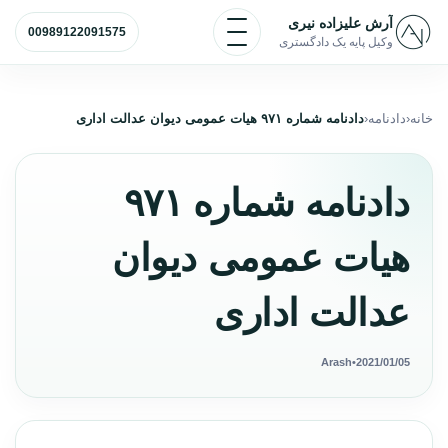
رش به محتوا
باز و بسته کردن منو
آرش علیزاده نیری
00989122091575
وکیل پایه یک دادگستری
خانه
دادنامه
دادنامه شماره ۹۷۱ هیات عمومی دیوان عدالت اداری
دادنامه شماره ۹۷۱
هیات عمومی دیوان
عدالت اداری
Arash
•
2021/01/05