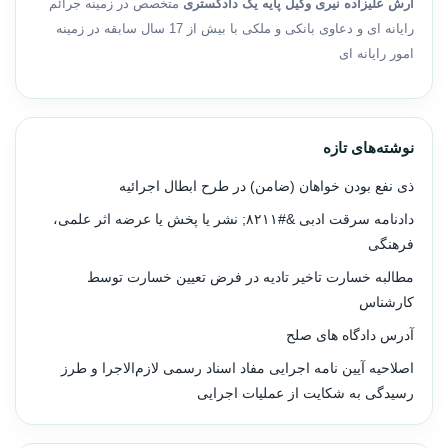
آرش علیزاده نیری وکیل پایه یک دادگستری
متخصص در زمینه جرائم
رایانه ای و دعاوی بانکی و ملکی با بیش از 17 سال سابقه در زمینه
امور رایانه ای
نوشته‌های تازه
ذی نفع بودن خواهان (ضامن) در طرح ابطال اجرائیه
دادنامه سرقت ادبی &#۸۲۱۱; نشر یا پخش یا عرضه اثر علمی،
فرهنگی
مطالبه خسارت تاخیر تادیه در فرض تعیین خسارت توسط
کارشناس
آدرس دادگاه های صلح
اصلاحیه آیین نامه اجرایی مفاد اسناد رسمی لازم‌الاجرا و طرز
رسیدگی به شکایت از عملیات اجرایی