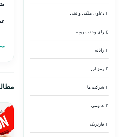
مت
دعاوی ملکی و ثبتی
عضو
رای وحدت رویه
موض
رایانه
رمز ارز
مطال
شرکت ها
عمومی
فارنزیک