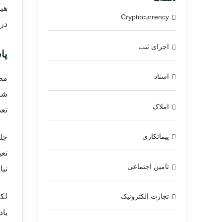
Cryptocurrency
در
اجرای ثبت
پا
اسناد
شر
املاک
تعد
پیمانکاری
تعی
تامین اجتماعی
نبا
تجارت الکترونیک
یاد