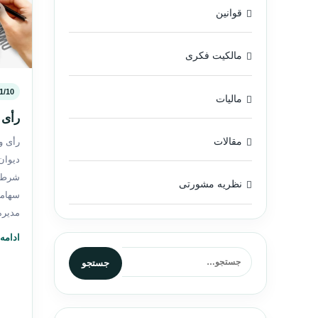
قوانین
مالکیت فکری
1/10
مالیات
رأی 
مقالات
دیوان
شرط م
نظریه مشورتی
سهامی
مدیره
ادامه
جستجو برای:
جستجو