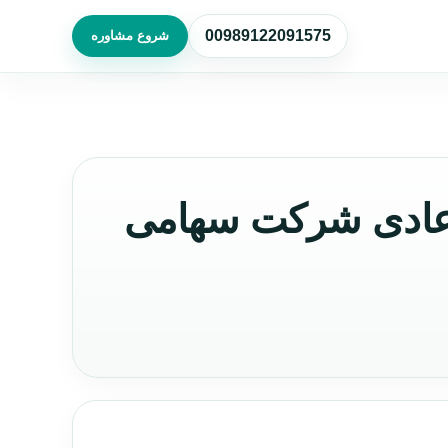
00989122091575
شروع مشاوره
عادی شرکت سهامی